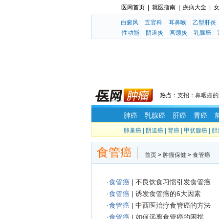
医网首页
|
就医指南
|
疾病大全
|
白癜风
五官科
耳鼻喉
乙型肝炎
性功能
阴道炎
宫颈炎
乳腺癌
热点：
支招：鼻咽癌的
肺癌
乳腺癌
肝癌
胃癌
卵巢癌
|
阴道癌
|
肾癌
|
甲状腺癌
|
胆
食管癌
首页
>
肿瘤保健
>
食管癌
·
食管癌
|
不良饮食习惯引发食管癌
·
食管癌
|
诱发食管癌的6大因素
·
食管癌
|
中西医治疗食管癌的方法
·
食管癌
|
如何远离食管癌的困扰