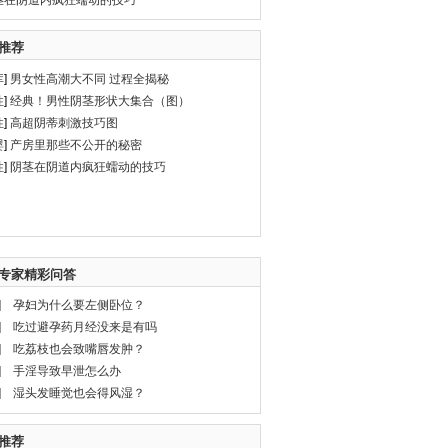
茎在阴道内疯狂蠕动的技巧
推荐
库
]
男女性高潮大不同 过程全揭秘
性
]
经典！男性阴茎形状大集合（图）
性
]
高超阴蒂刺激技巧图
婴
]
产房里那些不公开的秘密
性
]
阴茎在阴道内疯狂蠕动的技巧
专家精彩问答
]
孕妇为什么要左侧卧位？
]
吃过避孕药月经没来是有吗
]
吃荔枝也会致嘴唇发肿？
]
手淫导致早泄怎么办
]
湿头发睡觉也会得风湿？
推荐