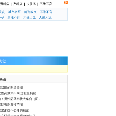
男科病
|
产科病
|
皮肤病
|
不孕不育
院炎
城市名医
前列腺炎
不孕不育
不孕
男性不育
大便出血
无痛人流
方法
头条
瞎双眼的阴道美图
女性高潮大不同 过程全揭秘
典！男性阴茎形状大集合（图）
超阴蒂刺激技巧图
房里那些不公开的秘密