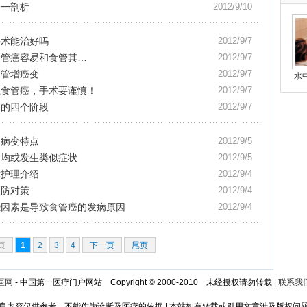
一一剖析
2012/9/10
手术能治好吗
2012/9/7
食管癌容易和食管其…
2012/9/7
食管增癌变
2012/9/7
水
上食管癌，手术要谨慎！
2012/9/7
食的四个阶段
2012/9/7
的病变特点
2012/9/5
病均或发生类似症状
2012/9/5
术护理介绍
2012/9/4
预防对策
2012/9/4
些因素是导致食管癌的发病原因
2012/9/4
页
1
2
3
4
下一页
尾页
医网
- 中国第一医疗门户网站 Copyright © 2000-2010 未经授权请勿转载 |
联系我
息内容仅供参考，不能作为诊断及医疗的依据 | 本站如有转载或引用文章涉及版权问