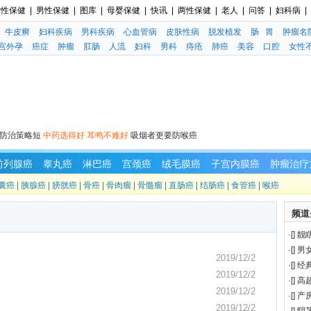
女性保健
|
男性保健
|
图库
|
母婴保健
|
快讯
|
两性保健
|
老人
|
问答
|
妇科病
|
牛皮癣
妇科疾病
男科疾病
心血管病
皮肤性病
脱发植发
肠 胃
肿瘤名
宫外孕
癌症
肿瘤
肛肠
人流
妇科
男科
痔疮
肺癌
美容
口腔
女性
防治策略短
中药选得好 耳鸣不难好
吸烟者更要防喉癌
前列腺癌
睾丸癌
淋巴癌
宫颈癌
绒毛膜癌
子宫内膜癌
肿瘤治疗
囊癌
|
胰腺癌
|
膀胱癌
|
骨癌
|
骨肉瘤
|
骨髓瘤
|
直肠癌
|
结肠癌
|
食管癌
|
喉癌
频道
·
[
]
靓
·
[
]
男
2019/12/2
·
[
]
经
2019/12/2
·
[
]
高
2019/12/2
·
[
]
产
2019/12/2